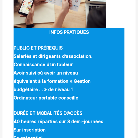
INFOS PRATIQUES
PUBLIC ET PRÉREQUIS
Salariés et dirigeants d’association.
Connaissance d’un tableur
Avoir suivi où avoir un niveau
équivalant à la formation « Gestion
budgétaire … » de niveau 1
Ordinateur portable conseillé
DURÉE ET MODALITÉS D’ACCÈS
40 heures réparties sur 8 demi-journées
Sur inscription