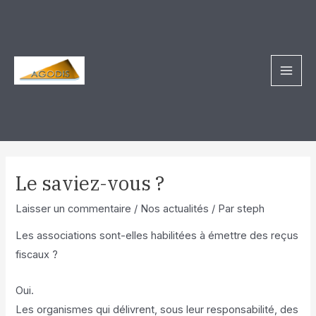
Aller
Navigation
MAI
au
des
MEN
contenu
articles
Le saviez-vous ?
Laisser un commentaire
/
Nos actualités
/ Par
steph
Les associations sont-elles habilitées à émettre des reçus
fiscaux ?
Oui.
Les organismes qui délivrent, sous leur responsabilité, des