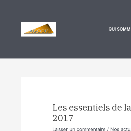
Aller
Navigation
au
des
contenu
articles
QUI SOMM
Les essentiels de la
2017
Laisser un commentaire
/
Nos actua