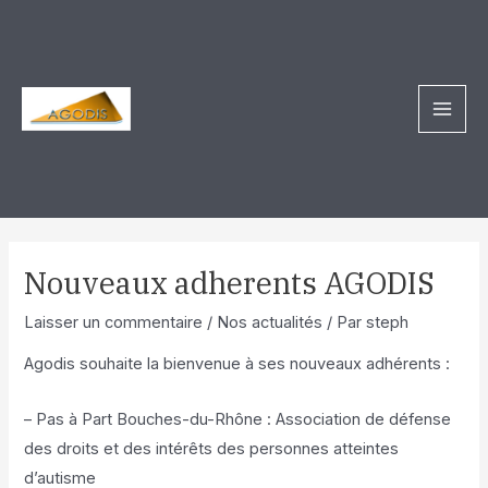
Aller
Navigation
MAI
au
des
MEN
contenu
articles
Nouveaux adherents AGODIS
Laisser un commentaire
/
Nos actualités
/ Par
steph
Agodis souhaite la bienvenue à ses nouveaux adhérents :
–
Pas à Part Bouches-du-Rhône
: Association de défense
des droits et des intérêts des personnes atteintes
d’autisme